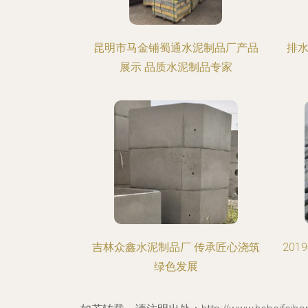
昆明市马金铺蜀通水泥制品厂产品
排水
展示 品质水泥制品专家
吉林众鑫水泥制品厂 传承匠心浇筑
20
绿色发展