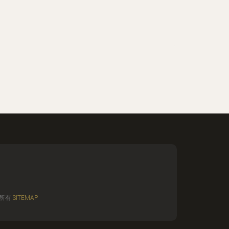
所有
SITEMAP