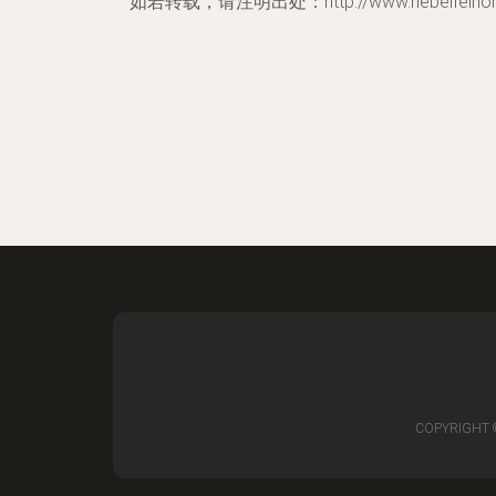
如若转载，请注明出处：http://www.hebeifeihong
COPYRIGHT 