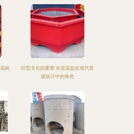
仿花岗
巨型文化的重塑 水泥花盆在现代景
观设计中的角色