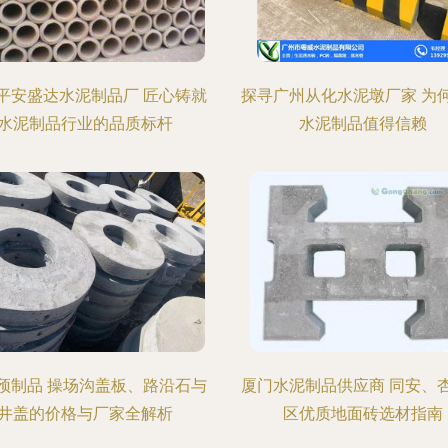
平安盛达水泥制品厂 匠心铸就
探寻广州从化水泥墩厂家 为
水泥制品行业的品质标杆
水泥制品值得信赖
预制品 操场沟盖板、路沿石与
厦门水泥制品供应商 同安、
井盖的价格与厂家全解析
区优质地面砖选材指南