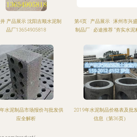
井 产品展示 沈阳吉顺水泥制
第4页 · 产品展示 · 涿州市兴
品厂13654905818
制品厂 · 必途推荐 “夯实水泥
19年水泥制品市场报价与批发供
2019年水泥制品价格表及批
应全解析
信息（第36页）