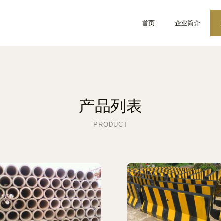
首页
企业简介
产品列表
PRODUCT