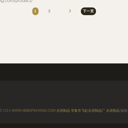
.com/product/
2
3
1
下一页
© 2026
WWW.HEBEIFEIHONG.COM
水泥制品
辛集市飞虹水泥制品厂
水泥制品
版权