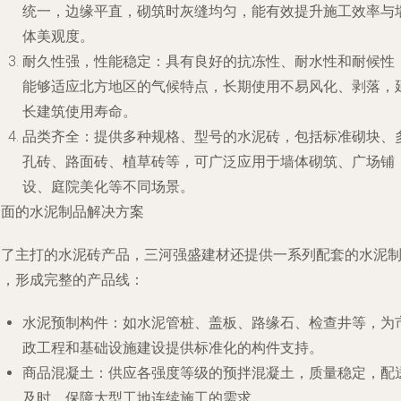
统一，边缘平直，砌筑时灰缝均匀，能有效提升施工效率与
体美观度。
耐久性强，性能稳定
：具有良好的抗冻性、耐水性和耐候性
能够适应北方地区的气候特点，长期使用不易风化、剥落，
长建筑使用寿命。
品类齐全
：提供多种规格、型号的水泥砖，包括标准砌块、
孔砖、路面砖、植草砖等，可广泛应用于墙体砌筑、广场铺
设、庭院美化等不同场景。
全面的水泥制品解决方案
除了主打的水泥砖产品，三河强盛建材还提供一系列配套的水泥
品，形成完整的产品线：
水泥预制构件
：如水泥管桩、盖板、路缘石、检查井等，为
政工程和基础设施建设提供标准化的构件支持。
商品混凝土
：供应各强度等级的预拌混凝土，质量稳定，配
及时，保障大型工地连续施工的需求。