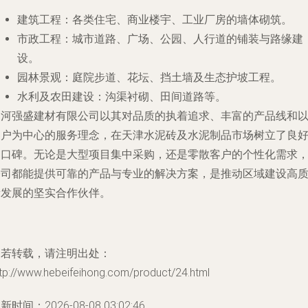
建筑工程
：各类住宅、商业楼宇、工业厂房的墙体砌筑。
市政工程
：城市道路、广场、公园、人行道的铺装与路缘建
设。
园林景观
：庭院步道、花坛、挡土墙及生态护坡工程。
水利及农田建设
：沟渠衬砌、田间道路等。
三河强盛建材有限公司以其对品质的执着追求、丰富的产品线和
客户为中心的服务理念，在天津水泥砖及水泥制品市场树立了良
的口碑。无论是大型项目集中采购，还是零散客户的个性化需求
公司都能提供可靠的产品与专业的解决方案，是推动区域建设高
量发展的坚实合作伙伴。
如若转载，请注明出处：
tp://www.hebeifeihong.com/product/24.html
新时间：2026-08-08 03:02:46