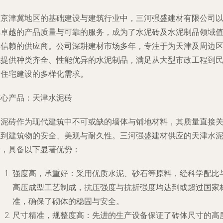
在京津冀地区的基础建设与建筑行业中，三河强盛建材有限公司
其卓越的产品质量与可靠的服务，成为了水泥砖及水泥制品领域
得信赖的供应商。公司深耕建材市场多年，专注于为天津及周边
域提供种类齐全、性能优异的水泥制品，满足从大型市政工程到
用住宅建设的多样化需求。
核心产品：天津水泥砖
水泥砖作为现代建筑中不可或缺的墙体与铺地材料，其质量直接
系到建筑物的安全、美观与耐久性。三河强盛建材供应的天津水
砖，具备以下显著优势：
强度高，承重好
：采用优质水泥、砂石等原料，经科学配比
高压成型工艺制成，抗压强度与抗折强度均达到或超过国家
准，确保了砌体的稳固与安全。
尺寸精准，规整度高
：先进的生产设备保证了砖体尺寸的高