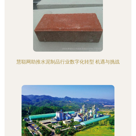
慧聪网助推水泥制品行业数字化转型 机遇与挑战