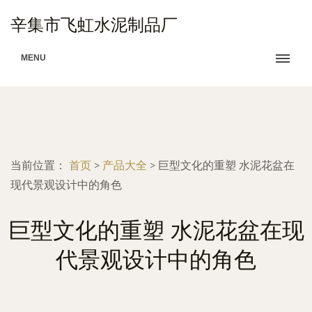
辛集市飞虹水泥制品厂
MENU
当前位置：
首页
>
产品大全
>
巨型文化的重塑 水泥花盆在
现代景观设计中的角色
巨型文化的重塑 水泥花盆在现
代景观设计中的角色