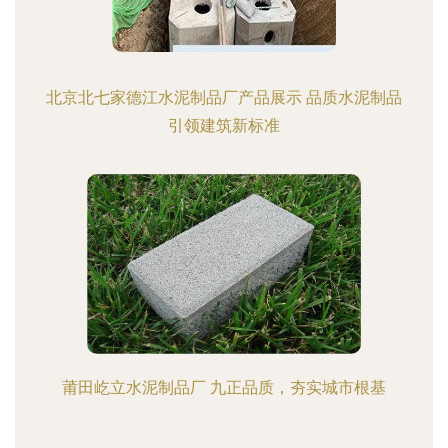
北京北七家德江水泥制品厂产品展示 品质水泥制品
引领建筑新标准
莆田屹立水泥制品厂 九正品质，夯实城市根基