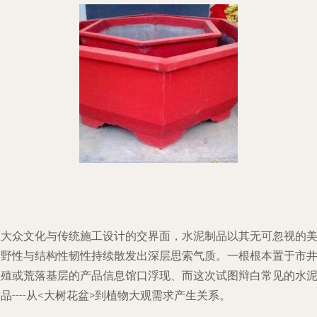
在大众文化与传统施工设计的交界面，水泥制品以其无可忽视的
学野性与结构性韧性持续散发出深层思索气质。一根根本置于市
贩殖或荒落基层的产品信息馆口浮现、而这次试图辩白常见的水
品----从<大树花盆>到植物大观需求产生关系。