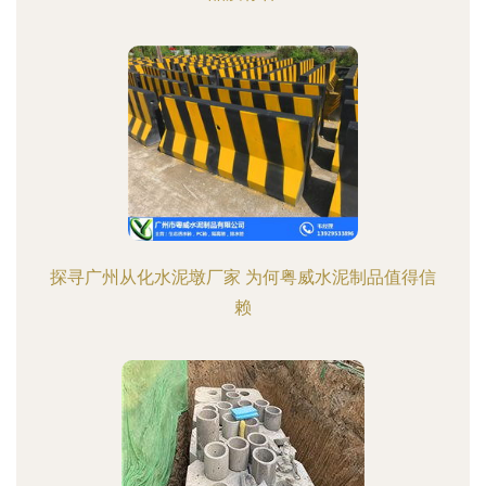
探寻广州从化水泥墩厂家 为何粤威水泥制品值得信
赖