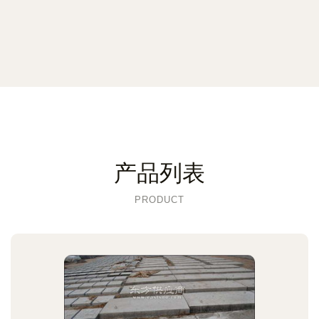
产品列表
PRODUCT